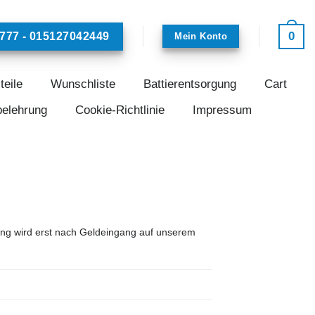
0
777 - 015127042449
Mein Konto
teile
Wunschliste
Battierentsorgung
Cart
belehrung
Cookie-Richtlinie
Impressum
ung wird erst nach Geldeingang auf unserem