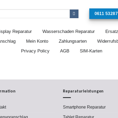
0611 53287
isplay Reparatur
Wasserschaden Reparatur
Ersatz
anschlag
Mein Konto
Zahlungsarten
Widerrufs
Privacy Policy
AGB
SIM-Karten
ormation
Reparaturleistungen
akt
Smartphone Reparatur
tenvoranschlag
Tablet Reparatur