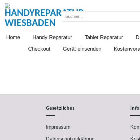
Zum
Inhalt
Suchen
springen
nach:
Home
Handy Reparatur
Tablet Reparatur
D
Checkout
Gerät einsenden
Kostenvor
Gesetzliches
Inf
Impressum
Kont
Datenschutzerklärung
Kos