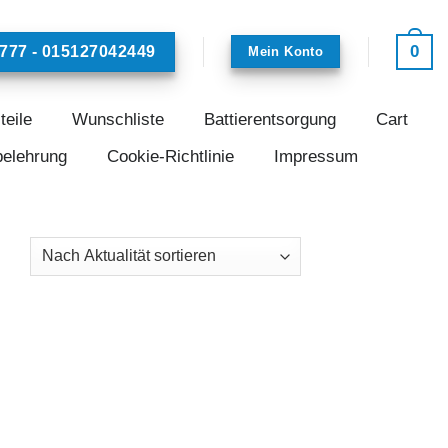
0
777 - 015127042449
Mein Konto
teile
Wunschliste
Battierentsorgung
Cart
belehrung
Cookie-Richtlinie
Impressum
 to
ist
her
ller
s