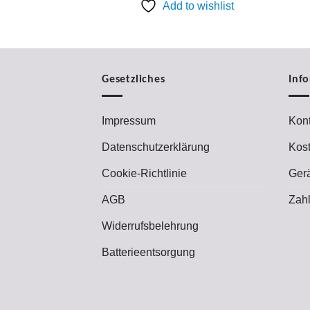
79,00 €
49,00 €.
Add to wishlist
Gesetzliches
Inf
Impressum
Kont
Datenschutzerklärung
Kos
Cookie-Richtlinie
Ger
AGB
Zah
Widerrufsbelehrung
Batterieentsorgung