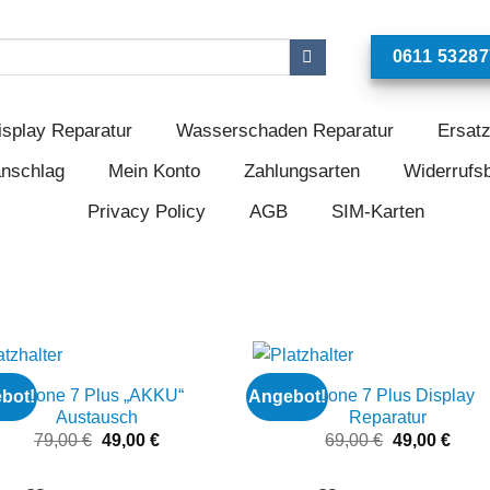
0611 53287
isplay Reparatur
Wasserschaden Reparatur
Ersatz
anschlag
Mein Konto
Zahlungsarten
Widerrufs
Privacy Policy
AGB
SIM-Karten
iPhone 7 Plus „AKKU“
iPhone 7 Plus Display
bot!
Angebot!
Add to
Add
Austausch
Reparatur
wishlist
wishl
Ursprünglicher
Aktueller
Ursprünglic
Aktue
79,00
€
49,00
€
69,00
€
49,00
€
Preis
Preis
Preis
Prei
war:
ist:
war:
ist: