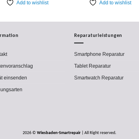
79,00 €
49,00 €.
69,00 €
49,00
Add to wishlist
Add to wishlist
ormation
Reparaturleistungen
akt
Smartphone Reparatur
tenvoranschlag
Tablet Reparatur
ät einsenden
Smartwatch Reparatur
lungsarten
2026 ©
Wiesbaden-Smartrepair
| All Right reserved.