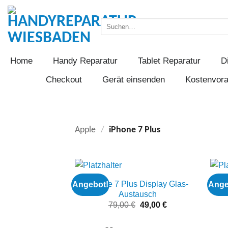
Zum
Inhalt
Suchen
springen
nach:
Home
Handy Reparatur
Tablet Reparatur
D
Checkout
Gerät einsenden
Kostenvor
Apple
/
iPhone 7 Plus
iPhone 7 Plus Display Glas-
Angebot!
Ange
Add to
Austausch
wishlist
Ursprünglicher
Aktueller
79,00
€
49,00
€
Preis
Preis
war:
ist: