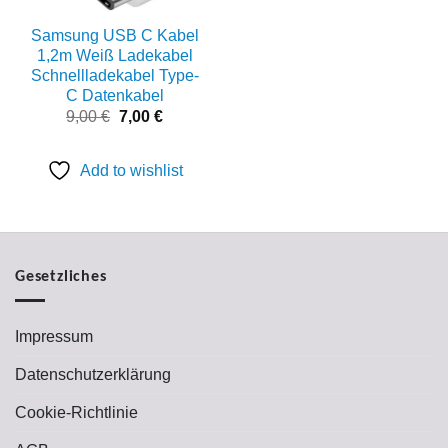
Samsung USB C Kabel
1,2m Weiß Ladekabel
Schnellladekabel Type-
C Datenkabel
Ursprünglicher
Aktueller
9,00
€
7,00
€
Preis
Preis
war:
ist:
9,00 €
7,00 €.
Add to wishlist
Gesetzliches
Impressum
Datenschutzerklärung
Cookie-Richtlinie