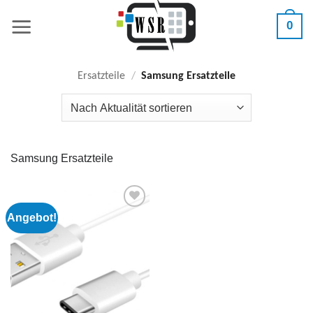
Zum
0
Inhalt
springen
Ersatzteile
/
Samsung Ersatzteile
Samsung Ersatzteile
Angebot!
Add to
wishlist