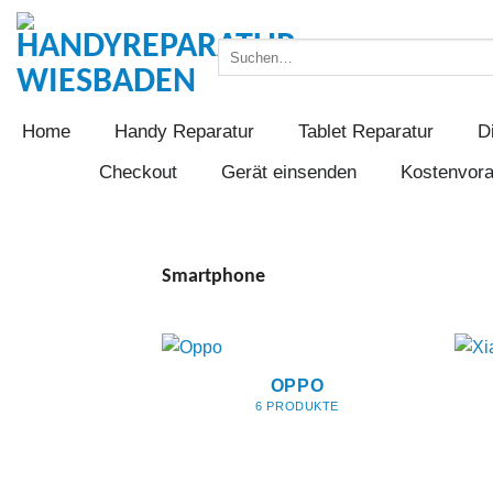
Zum
Inhalt
Suchen
springen
nach:
Home
Handy Reparatur
Tablet Reparatur
D
Checkout
Gerät einsenden
Kostenvor
Smartphone
OPPO
6 PRODUKTE