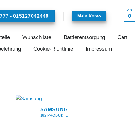
0
777 - 015127042449
Mein Konto
teile
Wunschliste
Battierentsorgung
Cart
belehrung
Cookie-Richtlinie
Impressum
SAMSUNG
162 PRODUKTE