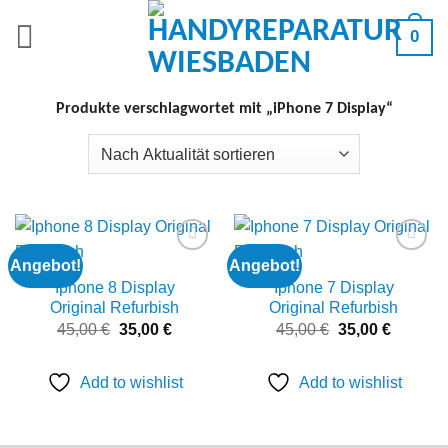
Zum
0
Inhalt
springen
Produkte verschlagwortet mit „iPhone 7 Display“
Angebot!
Angebot!
Add to
Add to
wishlist
wishlist
Iphone 8 Display
Iphone 7 Display
Original Refurbish
Original Refurbish
Ursprünglicher
Aktueller
Ursprünglicher
Aktuelle
45,00
€
35,00
€
45,00
€
35,00
€
Preis
Preis
Preis
Preis
war:
ist:
war:
ist:
45,00 €
35,00 €.
45,00 €
35,00 €.
Add to wishlist
Add to wishlist