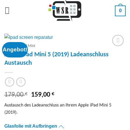
Zum
0
Inhalt
springen
Tablet
/
iPad Mini
Angebot!
Add to
Apple iPad Mini 5 (2019) Ladeanschluss
wishlist
Austausch
€
Ursprünglicher
€
Aktueller
179,00
159,00
Preis
Preis
Austausch des Ladeanschluss an Ihrem Apple iPad Mini 5
war:
ist:
(2019).
179,00 €
159,00 €.
Glasfolie mit Aufbringen