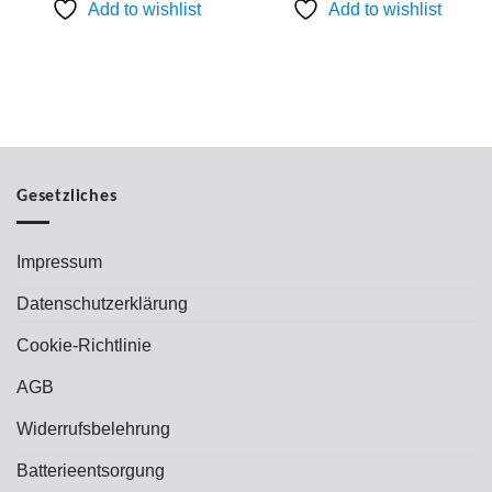
69,00 €
49,00 €.
59,00 €
49,00 €.
Add to wishlist
Add to wishlist
Gesetzliches
Impressum
Datenschutzerklärung
Cookie-Richtlinie
AGB
Widerrufsbelehrung
Batterieentsorgung