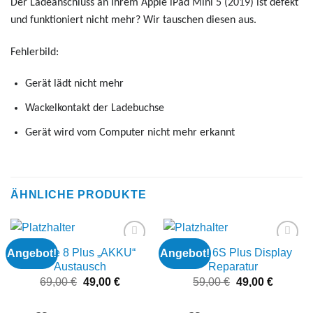
Der Ladeanschluss an Ihrem Apple iPad Mini 5 (2019) ist defekt
und funktioniert nicht mehr? Wir tauschen diesen aus.
Fehlerbild:
Gerät lädt nicht mehr
Wackelkontakt der Ladebuchse
Gerät wird vom Computer nicht mehr erkannt
ÄHNLICHE PRODUKTE
iPhone 8 Plus „AKKU“
iPhone 6S Plus Display
Angebot!
Angebot!
Add to
Add to
wishlist
wishlist
Austausch
Reparatur
Ursprünglicher
Aktueller
Ursprünglicher
Aktuelle
69,00
€
49,00
€
59,00
€
49,00
€
Preis
Preis
Preis
Preis
war:
ist:
war:
ist: