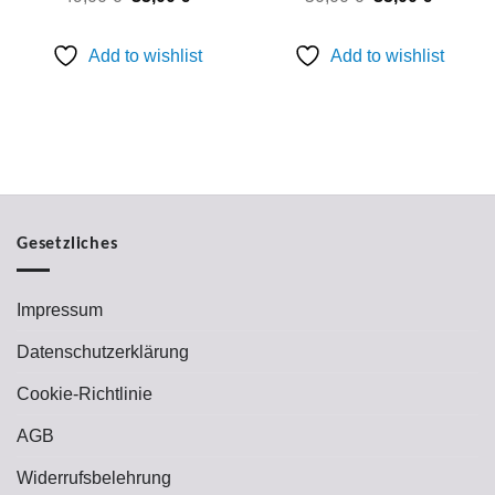
Preis
Preis
Preis
Preis
war:
ist:
war:
ist:
49,00 €
35,00 €.
50,00 €
35,00 €.
Add to wishlist
Add to wishlist
Gesetzliches
Impressum
Datenschutzerklärung
Cookie-Richtlinie
AGB
Widerrufsbelehrung