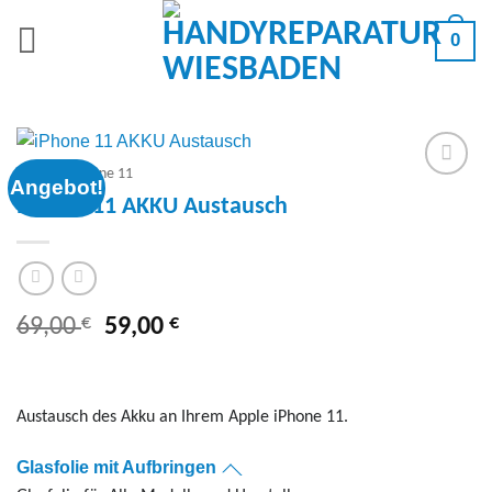
Zum
0
Inhalt
springen
Apple
/
iPhone 11
Angebot!
Add to
iPhone 11 AKKU Austausch
wishlist
€
Ursprünglicher
€
Aktueller
69,00
59,00
Preis
Preis
war:
ist:
69,00 €
59,00 €.
Austausch des Akku an Ihrem Apple iPhone 11.
Glasfolie mit Aufbringen