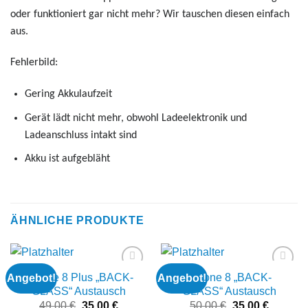
oder funktioniert gar nicht mehr? Wir tauschen diesen einfach
aus.
Fehlerbild:
Gering Akkulaufzeit
Gerät lädt nicht mehr, obwohl Ladeelektronik und
Ladeanschluss intakt sind
Akku ist aufgebläht
ÄHNLICHE PRODUKTE
iPhone 8 Plus „BACK-
iPhone 8 „BACK-
Angebot!
Angebot!
Add to
Add to
wishlist
wishlist
GLASS“ Austausch
GLASS“ Austausch
Ursprünglicher
Aktueller
Ursprünglicher
Aktuelle
49,00
€
35,00
€
50,00
€
35,00
€