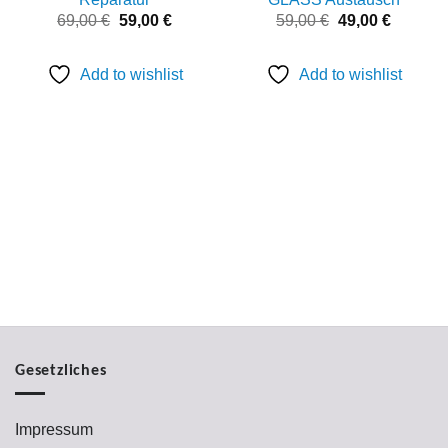
Ursprünglicher
Aktueller
Ursprünglicher
Aktuelle
69,00
€
59,00
€
59,00
€
49,00
€
Preis
Preis
Preis
Preis
war:
ist:
war:
ist:
69,00 €
59,00 €.
59,00 €
49,00 €.
Add to wishlist
Add to wishlist
Gesetzliches
Impressum