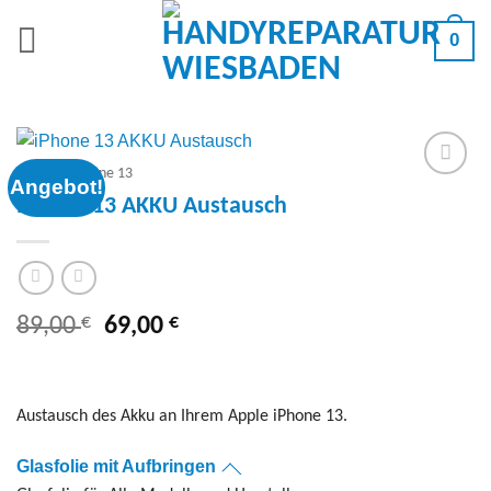
Zum
0
Inhalt
springen
Apple
/
iPhone 13
Angebot!
Add to
iPhone 13 AKKU Austausch
wishlist
€
Ursprünglicher
€
Aktueller
89,00
69,00
Preis
Preis
war:
ist:
89,00 €
69,00 €.
Austausch des Akku an Ihrem Apple iPhone 13.
Glasfolie mit Aufbringen