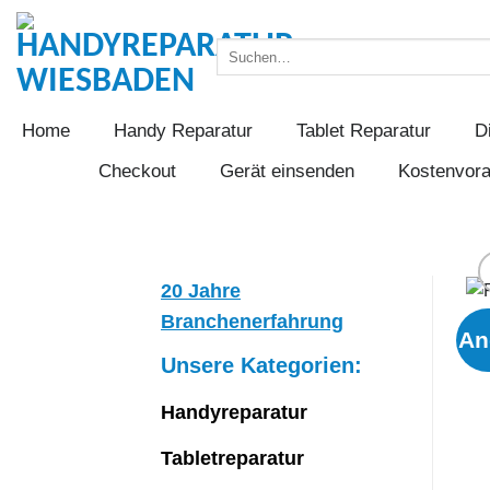
Zum
Inhalt
Suchen
springen
nach:
Home
Handy Reparatur
Tablet Reparatur
D
Checkout
Gerät einsenden
Kostenvor
20 Jahre
Branchenerfahrung
An
Unsere Kategorien:
Handyreparatur
Tabletreparatur