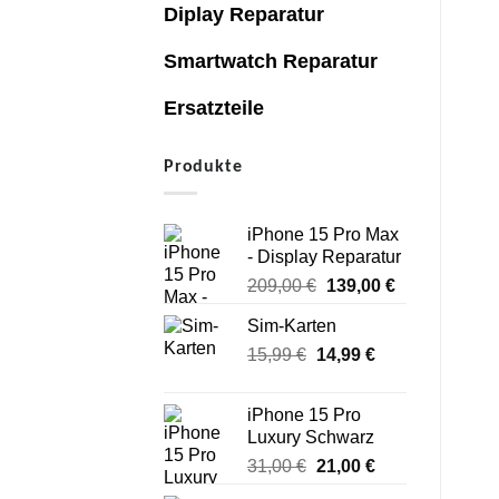
Diplay Reparatur
Smartwatch Reparatur
Ersatzteile
Produkte
iPhone 15 Pro Max
- Display Reparatur
Ursprünglicher
Aktueller
209,00
€
139,00
€
Preis
Preis
Sim-Karten
war:
ist:
Ursprünglicher
Aktueller
15,99
€
14,99
209,00 €
€
139,00 €.
Preis
Preis
war:
ist:
iPhone 15 Pro
15,99 €
14,99 €.
Luxury Schwarz
Ursprünglicher
Aktueller
31,00
€
21,00
€
Preis
Preis