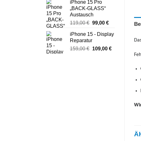
iPhone 15 Pro
war:
ist:
„BACK-GLASS“
31,00 €
21,00 €.
Austausch
Ursprünglicher
Aktueller
119,00
€
99,00
€
Be
Preis
Preis
iPhone 15 - Display
war:
ist:
Reparatur
Das
119,00 €
99,00 €.
Ursprünglicher
Aktueller
159,00
€
109,00
€
Preis
Preis
Feh
war:
ist:
159,00 €
109,00 €.
Wir
Ä