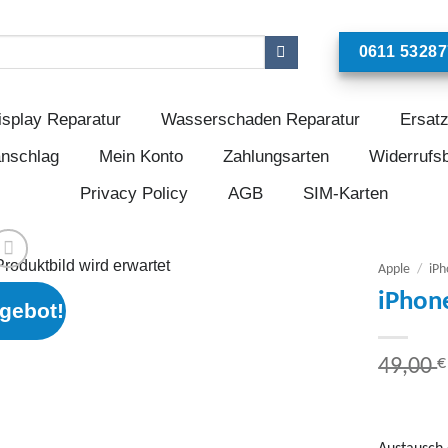
0611 53287
isplay Reparatur
Wasserschaden Reparatur
Ersatz
anschlag
Mein Konto
Zahlungsarten
Widerrufs
Privacy Policy
AGB
SIM-Karten
Apple
/
iPh
iPhon
gebot!
Add to
wishlist
€
49,00