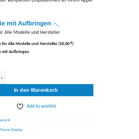
der kompletten Displayeinheit an Ihrem Apple
lie mit Aufbringen
für Alle Modelle und Hersteller
€
e für Alle Modelle und Hersteller
(
10,00
)
ie mit Aufbringen
splay Reparatur Menge
In den Warenkorb
Add to wishlist
hone 6
iPhone Display