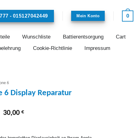
0
777 - 015127042449
Mein Konto
teile
Wunschliste
Battierentsorgung
Cart
belehrung
Cookie-Richtlinie
Impressum
one 6
e 6 Display Reparatur
Ursprünglicher
€
Aktueller
30,00
Preis
Preis
war:
ist:
49,00 €
30,00 €.