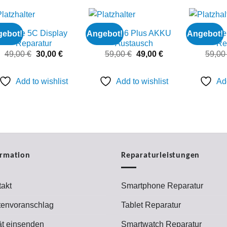
iPhone 5C Display
iPhone 6 Plus AKKU
iPhone
ebot!
Angebot!
Angebot!
Add to
Add to
Reparatur
Austausch
Re
wishlist
wishlist
Ursprünglicher
Aktueller
Ursprünglicher
Aktueller
49,00
€
30,00
€
59,00
€
49,00
€
59,0
Preis
Preis
Preis
Preis
war:
ist:
war:
ist:
49,00 €
30,00 €.
59,00 €
49,00 €.
Add to wishlist
Add to wishlist
Add
ormation
Reparaturleistungen
akt
Smartphone Reparatur
tenvoranschlag
Tablet Reparatur
ät einsenden
Smartwatch Reparatur