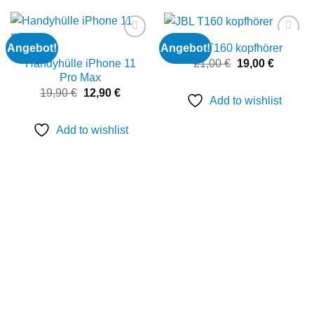
Angebot!
Angebot!
JBL T160 kopfhörer
Add to
Add to
wishlist
wishlist
Ursprünglicher
Aktuelle
21,00
€
19,00
€
Handyhülle iPhone 11
Preis
Preis
Pro Max
war:
ist:
Ursprünglicher
Aktueller
19,90
€
12,90
€
21,00 €
19,00 €.
Add to wishlist
Preis
Preis
war:
ist:
19,90 €
12,90 €.
Add to wishlist