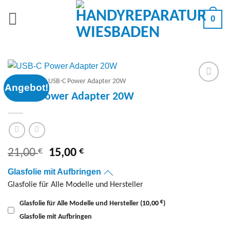
Zum
0
Inhalt
springen
Ersatzteile
/
USB-C Power Adapter 20W
Angebot!
Add to
USB-C Power Adapter 20W
wishlist
€
Ursprünglicher
€
Aktueller
21,00
15,00
Preis
Preis
Glasfolie mit Aufbringen
war:
ist:
Glasfolie für Alle Modelle und Hersteller
21,00 €
15,00 €.
€
Glasfolie für Alle Modelle und Hersteller
(
10,00
)
Glasfolie mit Aufbringen