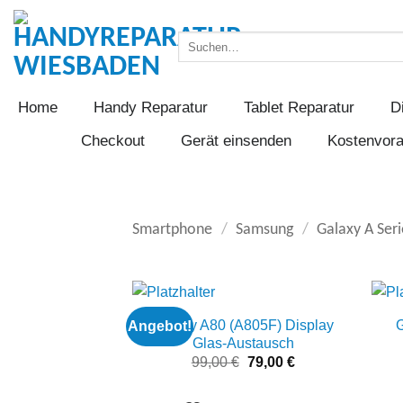
Zum
Inhalt
Suchen
springen
nach:
Home
Handy Reparatur
Tablet Reparatur
D
Checkout
Gerät einsenden
Kostenvor
Smartphone
/
Samsung
/
Galaxy A Seri
Galaxy A80 (A805F) Display
Angebot!
Add to
Glas-Austausch
wishlist
Ursprünglicher
Aktueller
99,00
€
79,00
€
Preis
Preis
war:
ist: