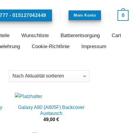
0
777 - 015127042449
Mein Konto
teile
Wunschliste
Battierentsorgung
Cart
belehrung
Cookie-Richtlinie
Impressum
y
Galaxy A80 (A805F) Backcover
 to
Add to
Austausch
ist
wishlist
49,00
€