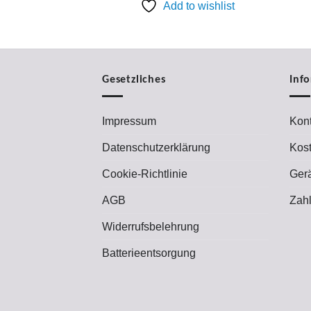
99,00 €
79,00 €.
Add to wishlist
Gesetzliches
Inf
Impressum
Kont
Datenschutzerklärung
Kos
Cookie-Richtlinie
Ger
AGB
Zah
Widerrufsbelehrung
Batterieentsorgung