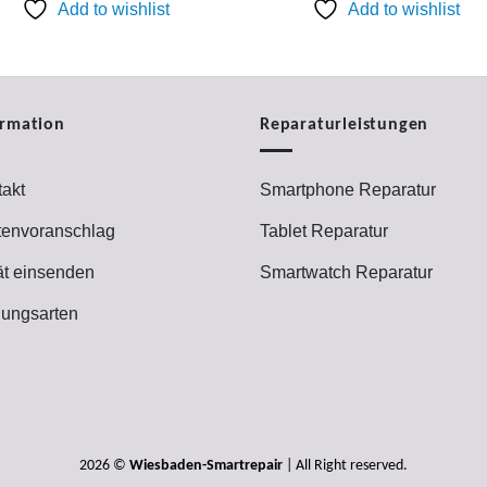
Add to wishlist
Add to wishlist
ormation
Reparaturleistungen
akt
Smartphone Reparatur
tenvoranschlag
Tablet Reparatur
ät einsenden
Smartwatch Reparatur
lungsarten
2026 ©
Wiesbaden-Smartrepair
| All Right reserved.