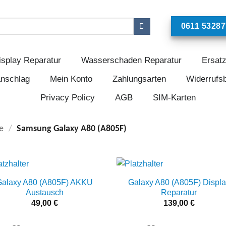
0611 53287
isplay Reparatur
Wasserschaden Reparatur
Ersatz
anschlag
Mein Konto
Zahlungsarten
Widerrufs
Privacy Policy
AGB
SIM-Karten
e
/
Samsung Galaxy A80 (A805F)
Galaxy A80 (A805F) AKKU
Galaxy A80 (A805F) Displa
Add to
Add
Austausch
Reparatur
wishlist
wishl
49,00
€
139,00
€