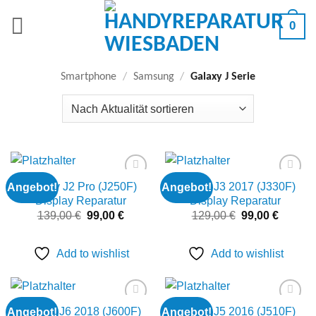
Zum
0
Inhalt
springen
Smartphone
/
Samsung
/
Galaxy J Serie
Galaxy J2 Pro (J250F)
Galaxy J3 2017 (J330F)
Angebot!
Angebot!
Add to
Add to
wishlist
wishlist
Display Reparatur
Display Reparatur
Ursprünglicher
Aktueller
Ursprünglicher
Aktuell
139,00
€
99,00
€
129,00
€
99,00
€
Preis
Preis
Preis
Preis
war:
ist:
war:
ist:
139,00 €
99,00 €.
129,00 €
99,00 €
Add to wishlist
Add to wishlist
Galaxy J6 2018 (J600F)
Galaxy J5 2016 (J510F)
Angebot!
Angebot!
Add to
Add to