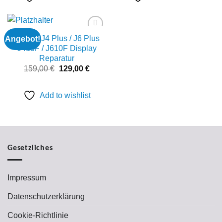
Galaxy J4 Plus / J6 Plus
Angebot!
Add to
wishlist
J415F / J610F Display
Reparatur
Ursprünglicher
Aktueller
159,00
€
129,00
€
Preis
Preis
war:
ist:
159,00 €
129,00 €.
Add to wishlist
Gesetzliches
Impressum
Datenschutzerklärung
Cookie-Richtlinie