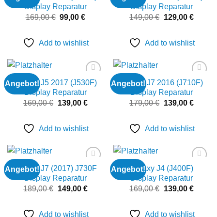
wishlist
wishlist
Display Reparatur
Display Reparatur
Ursprünglicher
Aktueller
Ursprünglicher
Aktuell
169,00
€
99,00
€
149,00
€
129,00
€
Preis
Preis
Preis
Preis
war:
ist:
war:
ist:
169,00 €
99,00 €.
149,00 €
129,00
Add to wishlist
Add to wishlist
Galaxy J5 2017 (J530F)
Galaxy J7 2016 (J710F)
Angebot!
Angebot!
Add to
Add to
wishlist
wishlist
Display Reparatur
Display Reparatur
Ursprünglicher
Aktueller
Ursprünglicher
Aktuell
169,00
€
139,00
€
179,00
€
139,00
€
Preis
Preis
Preis
Preis
war:
ist:
war:
ist:
169,00 €
139,00 €.
179,00 €
139,00
Add to wishlist
Add to wishlist
Galaxy J7 (2017) J730F
Galaxy J4 (J400F)
Angebot!
Angebot!
Add to
Add to
wishlist
wishlist
Display Reparatur
Display Reparatur
Ursprünglicher
Aktueller
Ursprünglicher
Aktuell
189,00
€
149,00
€
169,00
€
139,00
€
Preis
Preis
Preis
Preis
war:
ist:
war:
ist:
189,00 €
149,00 €.
169,00 €
139,00
Add to wishlist
Add to wishlist