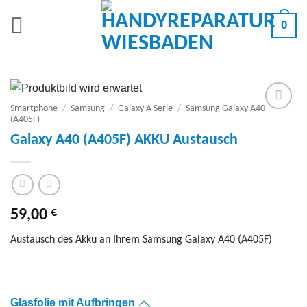
Zum
0
Inhalt
springen
Smartphone
/
Samsung
/
Galaxy A Serie
/
Samsung Galaxy A40
(A405F)
Add to
wishlist
Galaxy A40 (A405F) AKKU Austausch
€
59,00
Austausch des Akku an Ihrem Samsung Galaxy A40 (A405F)
Glasfolie mit Aufbringen