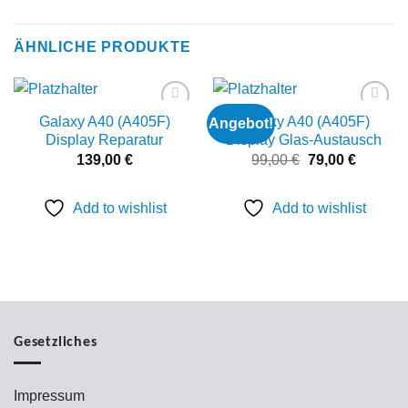
ÄHNLICHE PRODUKTE
Galaxy A40 (A405F)
Galaxy A40 (A405F)
Angebot!
Add to
Add to
wishlist
wishlist
Display Reparatur
Display Glas-Austausch
Ursprünglicher
Aktuelle
139,00
€
99,00
€
79,00
€
Preis
Preis
war:
ist:
99,00 €
79,00 €.
Add to wishlist
Add to wishlist
Gesetzliches
Impressum