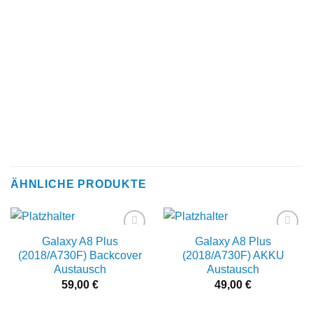
ÄHNLICHE PRODUKTE
Galaxy A8 Plus
Galaxy A8 Plus
Add to
Add to
wishlist
wishlist
(2018/A730F) Backcover
(2018/A730F) AKKU
Austausch
Austausch
59,00
€
49,00
€