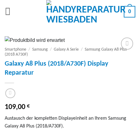
Zum
0
Inhalt
springen
Smartphone
/
Samsung
/
Galaxy A Serie
/
Samsung Galaxy A8 Plus
(2018 A730F)
Add to
wishlist
Galaxy A8 Plus (2018/A730F) Display
Reparatur
€
109,00
Austausch der kompletten Displayeinheit an Ihrem Samsung
Galaxy A8 Plus (2018/A730F).