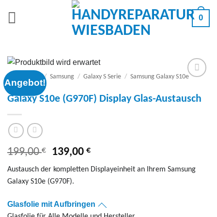
Zum
0
Inhalt
springen
Smartphone
/
Samsung
/
Galaxy S Serie
/
Samsung Galaxy S10e
Angebot!
(G970F)
Add to
wishlist
Galaxy S10e (G970F) Display Glas-Austausch
€
Ursprünglicher
€
Aktueller
199,00
139,00
Preis
Preis
Austausch der kompletten Displayeinheit an Ihrem Samsung
war:
ist:
Galaxy S10e (G970F).
199,00 €
139,00 €.
Glasfolie mit Aufbringen
Glasfolie für Alle Modelle und Hersteller