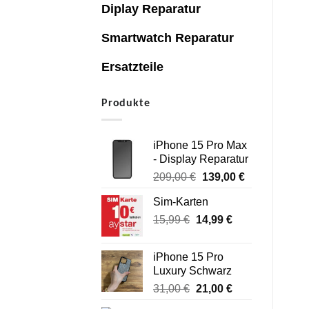
Diplay Reparatur
Smartwatch Reparatur
Ersatzteile
Produkte
iPhone 15 Pro Max
- Display Reparatur
Ursprünglicher
Aktueller
209,00
€
139,00
€
Preis
Preis
Sim-Karten
war:
ist:
Ursprünglicher
Aktueller
15,99
€
14,99
209,00 €
€
139,00 €.
Preis
Preis
war:
ist:
iPhone 15 Pro
15,99 €
14,99 €.
Luxury Schwarz
Ursprünglicher
Aktueller
31,00
€
21,00
€
Preis
Preis