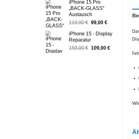
iPhone 15 Pro
war:
ist:
„BACK-GLASS“
31,00 €
21,00 €.
Austausch
Be
Ursprünglicher
Aktueller
119,00
€
99,00
€
Preis
Preis
Das
iPhone 15 - Display
war:
ist:
Dis
Reparatur
119,00 €
99,00 €.
Ursprünglicher
Aktueller
159,00
€
109,00
€
Feh
Preis
Preis
war:
ist:
159,00 €
109,00 €.
Wir
Ä