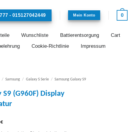
0
777 - 015127042449
Mein Konto
teile
Wunschliste
Battierentsorgung
Cart
belehrung
Cookie-Richtlinie
Impressum
/
Samsung
/
Galaxy S Serie
/
Samsung Galaxy S9
 S9 (G960F) Display
atur
€
0