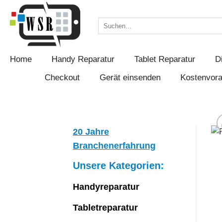
Zum
Inhalt
Suchen
springen
nach:
Home
Handy Reparatur
Tablet Reparatur
D
Checkout
Gerät einsenden
Kostenvor
20 Jahre
Branchenerfahrung
Unsere Kategorien:
Handyreparatur
Tabletreparatur