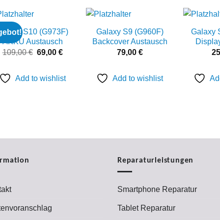
Galaxy S10 (G973F)
Galaxy S9 (G960F)
Galaxy 
ebot!
Add to
Add to
AKKU Austausch
Backcover Austausch
Displa
wishlist
wishlist
Ursprünglicher
Aktueller
109,00
€
69,00
€
79,00
€
2
Preis
Preis
war:
ist:
109,00 €
69,00 €.
Add to wishlist
Add to wishlist
Add
ormation
Reparaturleistungen
akt
Smartphone Reparatur
tenvoranschlag
Tablet Reparatur