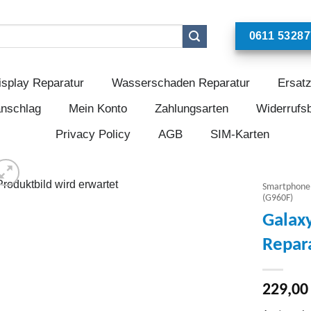
0611 53287
isplay Reparatur
Wasserschaden Reparatur
Ersatz
anschlag
Mein Konto
Zahlungsarten
Widerrufs
Privacy Policy
AGB
SIM-Karten
Smartphone
(G960F)
Galaxy
Add to
wishlist
Repar
229,0