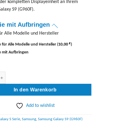
der kompletten Displayeinheit an Ihrem
alaxy S9 (G960F).
lie mit Aufbringen
für Alle Modelle und Hersteller
€
e für Alle Modelle und Hersteller
(
10,00
)
ie mit Aufbringen
G960F) Display Reparatur Menge
In den Warenkorb
Add to wishlist
alaxy S Serie
,
Samsung
,
Samsung Galaxy S9 (G960F)