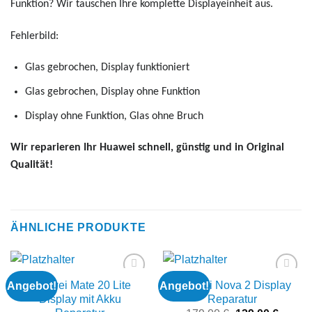
Funktion? Wir tauschen Ihre komplette Displayeinheit aus.
Fehlerbild:
Glas gebrochen, Display funktioniert
Glas gebrochen, Display ohne Funktion
Display ohne Funktion, Glas ohne Bruch
Wir reparieren Ihr Huawei schnell, günstig und in Original
Qualität!
ÄHNLICHE PRODUKTE
Huawei Mate 20 Lite
Huawei Nova 2 Display
Angebot!
Angebot!
Add to
Add to
wishlist
wishlist
Display mit Akku
Reparatur