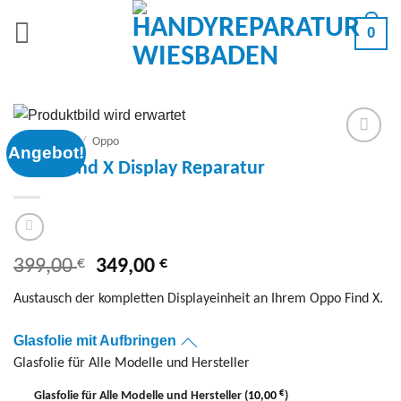
Zum
0
Inhalt
springen
Smartphone
/
Oppo
Angebot!
Add to
Oppo Find X Display Reparatur
wishlist
€
Ursprünglicher
€
Aktueller
399,00
349,00
Preis
Preis
Austausch der kompletten Displayeinheit an Ihrem Oppo Find X.
war:
ist:
399,00 €
349,00 €.
Glasfolie mit Aufbringen
Glasfolie für Alle Modelle und Hersteller
€
Glasfolie für Alle Modelle und Hersteller
(
10,00
)