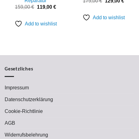
Reparatur
Ursprünglicher
Aktuell
179,00
€
129,00
€
Preis
Preis
Ursprünglicher
Aktueller
159,00
€
119,00
€
war:
ist:
Preis
Preis
179,00 €
129,00
war:
ist:
Add to wishlist
159,00 €
119,00 €.
Add to wishlist
Gesetzliches
Impressum
Datenschutzerklärung
Cookie-Richtlinie
AGB
Widerrufsbelehrung