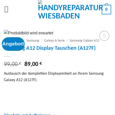
Zum
0
Inhalt
springen
Smartphone
/
Samsung
/
Galaxy A Serie
/
Samsung Galaxy A12
Angebot!
Add to
Samsung A12 Display Tauschen (A127F)
wishlist
€
Ursprünglicher
€
Aktueller
99,00
89,00
Preis
Preis
Austausch der kompletten Displayeinheit an Ihrem Samsung
war:
ist:
Galaxy A12 (A127F).
99,00 €
89,00 €.