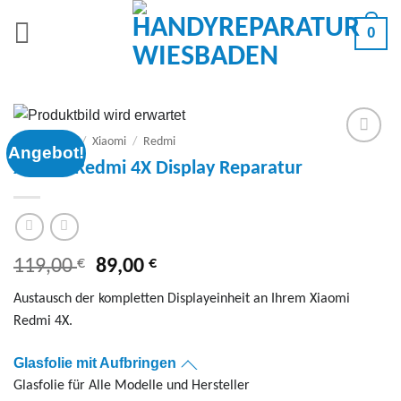
Zum
0
Inhalt
springen
Smartphone
/
Xiaomi
/
Redmi
Angebot!
Add to
Xiaomi Redmi 4X Display Reparatur
wishlist
€
Ursprünglicher
€
Aktueller
119,00
89,00
Preis
Preis
Austausch der kompletten Displayeinheit an Ihrem Xiaomi
war:
ist:
Redmi 4X.
119,00 €
89,00 €.
Glasfolie mit Aufbringen
Glasfolie für Alle Modelle und Hersteller