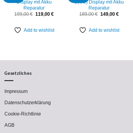
wishlist
wishlist
Display mit Akku
L09C) Display mit Akku
Reparatur
Reparatur
Ursprünglicher
Aktueller
Ursprünglicher
Aktuell
199,00
€
119,00
€
189,00
€
149,00
€
Preis
Preis
Preis
Preis
war:
ist:
war:
ist:
199,00 €
119,00 €.
189,00 €
149,00
Add to wishlist
Add to wishlist
Gesetzliches
Impressum
Datenschutzerklärung
Cookie-Richtlinie
AGB